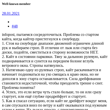
Well-known member
28.01.2021
#48
infopost, пытаемся сосредоточиться. Проблема со стартом
кайта, когда кайтер пристегнулся к сноуборду.
1. Стоя на сноуборде диапазон движений ограничен длиной
рук и выбираем строп. В отличии от лыж или старта без
доски, подойти, сместиться в сторону возможности НЕТ.
2. Кайт в состоянии парковки. Тяну за дальнюю рулевую, кайт
подворачивается и сунется на переднем болоне вглубь
ветрового окна. Стропы натянулись.
3. Натягиваю одну из рулевых строп, кайт раскачивается и
начинает подниматься на ухо смещась к краю окна, но не
доползя в зону старта останавливается. Сила дрейфования
становится недостаточной, чтобы преодолеть трение о снег.
Проблема понятна?
4. Успех, это если ветра чуть стало больше, то он или сразу
стартует, или ещё глубже продрейфует и стартует.
5. Как я спасал ситуацию, если кайт не дрейфует вокруг меня,
я сам спускался вниз по ветру и кайт оказывался под нужным
углом к ветру. На лыжах просто, с прикрепленным