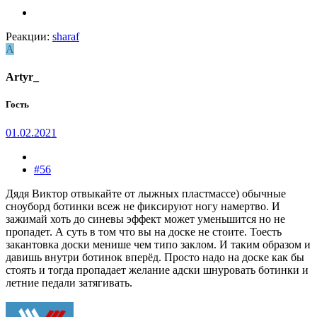
Реакции:
sharaf
A
Artyr_
Гость
01.02.2021
#56
Дядя Виктор отвыкайте от лыжных пластмассе) обычные
сноуборд ботинки всеж не фиксируют ногу намертво. И
зажимай хоть до синевы эффект может уменьшится но не
пропадет. А суть в том что вы на доске не стоите. Тоесть
закантовка доски менише чем типо заклом. И таким образом и
давишь внутри ботинок вперёд. Просто надо на доске как бы
стоять и тогда пропадает желание адски шнуровать ботинки и
летние педали затягивать.