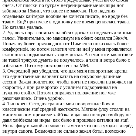
снега. От пляски по буграм нетренированные мышцы ног
забивало за 15мин, что ранее не замечал. Про падения
отдельных кайтеров вообще не хочется писать, но вроде без
травм. Ещё при пуске в одиночку все время цеплялась трава.
Но каталка удалась.
2. Удалось поразгоняться на обеих досках и поделать длинные
галсы. Удивительно, но максимум на обеих оказался 39км/ч.
Поначалу более прямая доска от Пимченко показалась более
комфортной, но потом заметил что на ней у меня проявляется
склонность подьюживать задом доски. А о чистоте закантовки
на такой трясухе думать не получалось, а тяги и ветра было с
избытком. Поэтому повторю тест на ММ.
3. Очередной раз убедился, что для меня поворотные крепы
это единственный вариант катать на сноуборде длинные
сессии. Зажал поплотнее, чтобы ноги не плясали на кочках на
скорости, а при разворотах с усилием подворачивал на
нужную стойку. Потом поправлял положение ног уже
разогнавшись. Очень удобно.
4. Тип креп. Сегодня сравнил мои поворотные flow и
классические stuf средней жесткости. Мягкие флоу стояли на
минимальном прижиме хайбэка и давали полную свободу не
давя хайбэком на икры, как было в прошлые каталки на stuf.
Но на флоу в какой-то момент заметил что нога уходит вперёд
внутри сапога. Возможно не сильно зажал боты, возможно