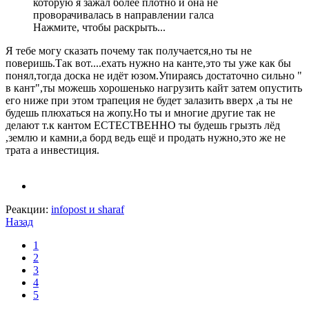
которую я зажал более плотно и она не
проворачивалась в направлении галса
Нажмите, чтобы раскрыть...
Я тебе могу сказать почему так получается,но ты не
поверишь.Так вот....ехать нужно на канте,это ты уже как бы
понял,тогда доска не идёт юзом.Упираясь достаточно сильно "
в кант",ты можешь хорошенько нагрузить кайт затем опустить
его ниже при этом трапеция не будет залазить вверх ,а ты не
будешь плюхаться на жопу.Но ты и многие другие так не
делают т.к кантом ЕСТЕСТВЕННО ты будешь грызть лёд
,землю и камни,а борд ведь ещё и продать нужно,это же не
трата а инвестиция.
Реакции:
infopost
и
sharaf
Назад
1
2
3
4
5