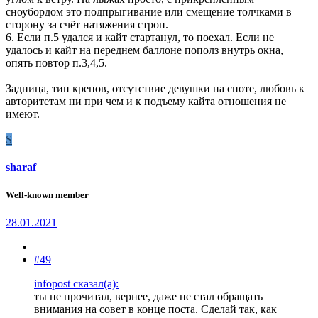
сноубордом это подпрыгивание или смещение толчками в
сторону за счёт натяжения строп.
6. Если п.5 удался и кайт стартанул, то поехал. Если не
удалось и кайт на переднем баллоне пополз внутрь окна,
опять повтор п.3,4,5.
Задница, тип крепов, отсутствие девушки на споте, любовь к
авторитетам ни при чем и к подъему кайта отношения не
имеют.
S
sharaf
Well-known member
28.01.2021
#49
infopost сказал(а):
ты не прочитал, вернее, даже не стал обращать
внимания на совет в конце поста. Сделай так, как