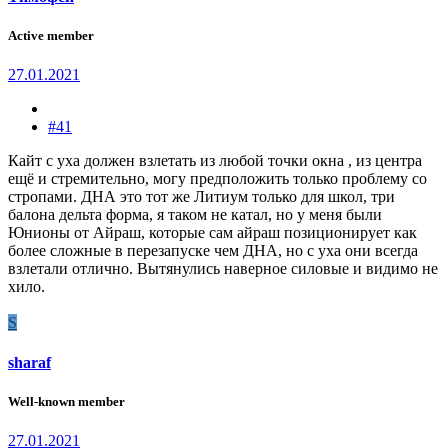
Active member
27.01.2021
#41
Кайт с уха должен взлетать из любой точки окна , из центра
ещё и стремительно, могу предположить только проблему со
стропами. ДНА это тот же Литиум только для школ, три
балона дельта форма, я таком не катал, но у меня были
Юнионы от Айраш, которые сам айраш позиционирует как
более сложные в перезапуске чем ДНА, но с уха они всегда
взлетали отлично. Вытянулись наверное силовые и видимо не
хило.
S
sharaf
Well-known member
27.01.2021