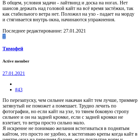
В общем, условия задачи - лайтвинд и доска на ногах. Нет
шансов держать над головой кайт на всё время застёжки, так
как стабильного ветра нет. Положил на ухо - падает на морду
и стягивается внутрь окна, начинаются упражнения.
Последнее редактирование:
27.01.2021
Т
Тимофей
Active member
27.01.2021
#43
По перезапуску, чем сильнее накачан кайт тем лучше, триммер
затянутый не поможет а помешает. Трудно лечить по
фотографии, но если кайт на ухе, то тянем боковую стропу
сильнее и он на задней кромке, если с задней кромки не
взлетает, то ветра просто сильно мало.
Я искренне не понимаю желания встегиваться в поднятым
кайтом, это просто не удобно, я застегиваю крепы когда кайт в
центре окна на переднем балоне, если покрытие норм и