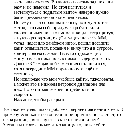
застегиваюсь стоя. Возможно поэтому зад пока ни
разу и не намочил. Но стоя нагнуться и
застегнуться с поднятым кайтом наверно нужно
быть чрезвычайно ловким человеком.
Почему начал спрашивать опыт, потому что тот
метод, что сам себе придумал требует сил и
сноровки именно в тот момент когда ветер притух,
а нужно рестартонуть. (Ситуация: пересёк ММ,
устал, надавило хайбэком икры, решил посадить
кайт, отдышаться, посадил и вижу что я в сугробе,
а ветер совсем слабый. Вместо отдыха ещё 5
минут скакал пока порыв помог выдернуть кайт.
Дальше 3.5км давил без желания остановиться,
хотя посередине ММ и дуло норм и ещё не
стемнело).
Не исключаю что мои учебные кайты, тяжеловаты,
а может это в нижнем ветровом диапазоне для
них. Но катят выше моей потребности по
скорости.
Нажмите, чтобы раскрыть...
Все-таки не улавливаю проблемы, вернее пояснений к ней. К
примеру, если кайт по той или иной причине не взлетает, то
какая разница, встегнут ты в крепления или нет?
А если ты не хочешь мочить задницу, то, пожалуйста,