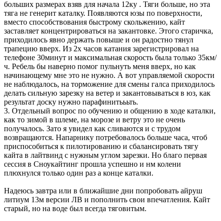
больших размерах взяв для начала 12ку . Тяги больше, но эта
тяга не генерит каталку. Появляются юзы по поверхности,
вместо способствования быстрому скольжению, кайт
заставляет концентрироваться на закантовке. Этого старичка,
приходилось явно держать повыше и он радостно тянул
трапецию вверх. Из 2х часов катания зарегистрировал на
телефоне 30минут и максимальная скорость была только 35км/
ч. Ребель бы наверно помог пульнуть меня вверх, но как
начинающему мне это не нужно. А вот управляемой скорости
не наблюдалось, на торможение для смены галса приходилось
делать сильную зарезку на ветер и закантовываться в юз, как
результат доску нужно парафинитьььть.
3. Отдельный вопрос по обучению и общению в ходе каталки,
как то зимой в шлеме, на морозе и ветру это не очень
получалось. Зато я увидел как сливаются и с трудом
возвращаются. Напарнику потребовалось больше часа, чтоб
приспособиться к пилотированию и сбалансировать тягу
кайта в лайтвинд с нужным углом зарезки. Но благо первая
сессия в Сноукайтинг прошла успешно и нм колени
плюхнулся только один раз а конце каталки.
Надеюсь завтра или в ближайшие дни попробовать айруш
литиум 13м версии ЛВ и пополнить свои впечатления. Кайт
старый, но на воде был всегда тяговитым.