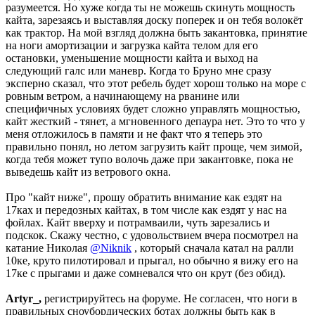
разумеется. Но хуже когда ты не можешь скинуть мощность
кайта, зарезаясь и выставляя доску поперек и он тебя волокёт
как трактор. На мой взгляд должна быть закантовка, принятие
на ноги амортизации и загрузка кайта телом для его
остановки, уменьшение мощности кайта и выход на
следующий галс или маневр. Когда то Бруно мне сразу
эксперно сказал, что этот ребель будет хорош только на море с
ровным ветром, а начинающему на рванине или
специфичных условиях будет сложно управлять мощностью,
кайт жесткий - тянет, а мгновенного депаура нет. Это то что у
меня отложилось в памяти и не факт что я теперь это
правильно понял, но летом загрузить кайт проще, чем зимой,
когда тебя может тупо волочь даже при закантовке, пока не
выведешь кайт из ветрового окна.
Про "кайт ниже", прошу обратить внимание как ездят на
17ках и передозных кайтах, в том числе как ездят у нас на
фойлах. Кайт вверху и потрамваили, чуть зарезались и
подскок. Скажу честно, с удовольствием вчера посмотрел на
катание Николая
@Niknik
, который сначала катал на ралли
10ке, круто пилотировал и прыгал, но обычно я вижу его на
17ке с прыгами и даже сомневался что он крут (без обид).
Artyr_,
регистрируйтесь на форуме. Не согласен, что ноги в
правильных сноубордических ботах должны быть как в