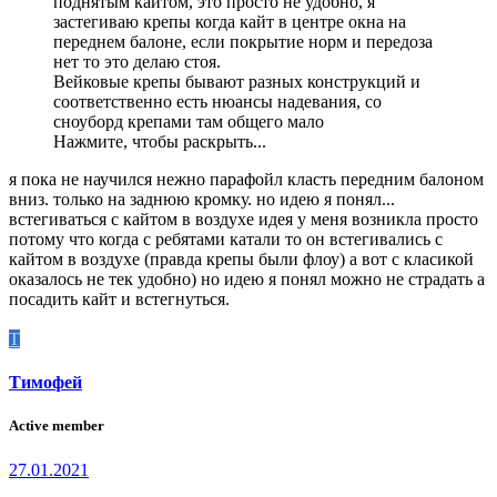
поднятым кайтом, это просто не удобно, я
застегиваю крепы когда кайт в центре окна на
переднем балоне, если покрытие норм и передоза
нет то это делаю стоя.
Вейковые крепы бывают разных конструкций и
соответственно есть нюансы надевания, со
сноуборд крепами там общего мало
Нажмите, чтобы раскрыть...
я пока не научился нежно парафойл класть передним балоном
вниз. только на заднюю кромку. но идею я понял...
встегиваться с кайтом в воздухе идея у меня возникла просто
потому что когда с ребятами катали то он встегивались с
кайтом в воздухе (правда крепы были флоу) а вот с класикой
оказалось не тек удобно) но идею я понял можно не страдать а
посадить кайт и встегнуться.
Т
Тимофей
Active member
27.01.2021