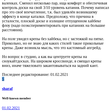
валенках. Сменил несколько пар, ища комфорт и обеспечивая
контроль доски на свой 3/10 уровень катания. Почему написал
про это своё впечатление, т.к. был удивлён возникшему
эффекту в конце каталки. Предположу, что причина в
усталости, плоской доске и излишне отпущенном хайбеке
флоу (надо поэкспериментировать при катаниях на большие
расстояния).
На поле увидел крепы без хайбека, но с застежкой на пятке.
Прикольно, но не знаю для каких стилей такие прикольные
крепы. Даже возникла мысль, что это кастомный апгрейд.
Но вопрос в студию, а как вы центруете крепы на
сноукайтдосках. На широком кроссвинде, я смещал крепы
вниз, иначе тяжеловато закантовываться на задний кант.
Последнее редактирование:
01.02.2021
S
sharaf
Well-known member
01.02.2021