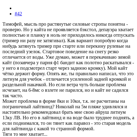
#42
Тимофей, мысль про растянутые силовые стропы понятна -
проверю. Но у кайта не проявляется бэкстол, депауэра хватает
полностью и планку в ноль не приходилось никогда отпускать
(тример ни разу не затягивал). Как вариант попробую когда
нибудь затянуть тример при старте или перекину рулевые на
последний узелок. Стартовое поведение на снегу резко
отличается от воды. Уже думаю, может я перекачиваю зимой
кайт (позавчера у парня ф1 бандит как полотно раскатывался -
у него я подсмотрел старт через заднюю кромку). Мой кайт
чётко держит форму. Опять же, ты правильно написал, что это
литиум для учебок - отличается усиленной задней кромкой и
раздельной накачкой. Но если ветра чуть больше проблема
исчезает, на 6-8мс о взлете не парился, но и кайт не садился
так часто.
Может проблема в форме 8ки и 10ки, т.к. не расчитаны на
пограничный лайтвинд? Николай на 5м пляже удивлялся и
настоятельно рекомендовал брать мне свою айруш литиум
13ку ЛВ. Но его в лайтвинд и на воде было труднее поднять, а
если поднимался, то он тянет как паравоз - это старая модель
для лайтвинда с какой то странной формой.
Тяги то мне хватает...