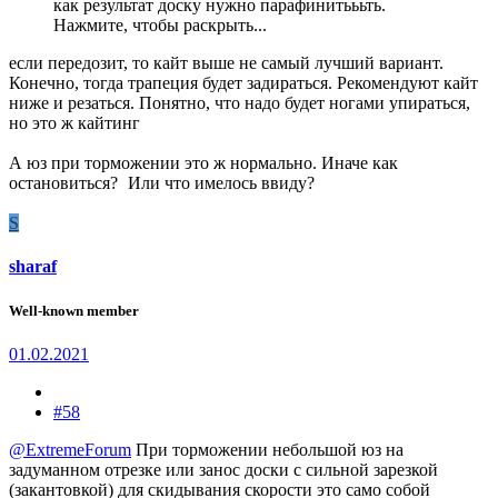
как результат доску нужно парафинитьььть.
Нажмите, чтобы раскрыть...
если передозит, то кайт выше не самый лучший вариант.
Конечно, тогда трапеция будет задираться. Рекомендуют кайт
ниже и резаться. Понятно, что надо будет ногами упираться,
но это ж кайтинг
А юз при торможении это ж нормально. Иначе как
остановиться?
Или что имелось ввиду?
S
sharaf
Well-known member
01.02.2021
#58
@ExtremeForum
При торможении небольшой юз на
задуманном отрезке или занос доски с сильной зарезкой
(закантовкой) для скидывания скорости это само собой