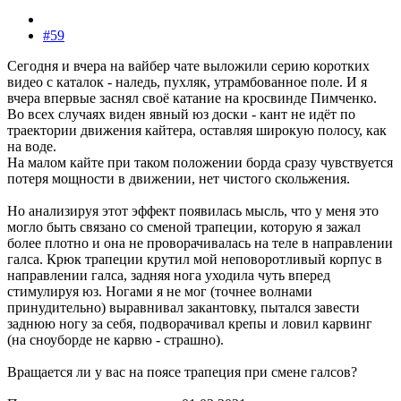
#59
Сегодня и вчера на вайбер чате выложили серию коротких
видео с каталок - наледь, пухляк, утрамбованное поле. И я
вчера впервые заснял своё катание на кросвинде Пимченко.
Во всех случаях виден явный юз доски - кант не идёт по
траектории движения кайтера, оставляя широкую полосу, как
на воде.
На малом кайте при таком положении борда сразу чувствуется
потеря мощности в движении, нет чистого скольжения.
Но анализируя этот эффект появилась мысль, что у меня это
могло быть связано со сменой трапеции, которую я зажал
более плотно и она не проворачивалась на теле в направлении
галса. Крюк трапеции крутил мой неповоротливый корпус в
направлении галса, задняя нога уходила чуть вперед
стимулируя юз. Ногами я не мог (точнее волнами
принудительно) выравнивал закантовку, пытался завести
заднюю ногу за себя, подворачивал крепы и ловил карвинг
(на сноуборде не карвю - страшно).
Вращается ли у вас на поясе трапеция при смене галсов?