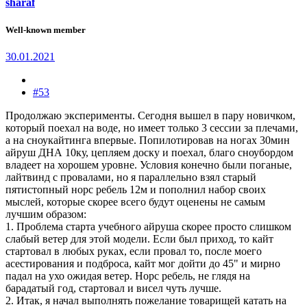
sharaf
Well-known member
30.01.2021
#53
Продолжаю эксперименты. Сегодня вышел в пару новичком,
который поехал на воде, но имеет только 3 сессии за плечами,
а на сноукайтинга впервые. Попилотировав на ногах 30мин
айруш ДНА 10ку, цепляем доску и поехал, благо сноубордом
владеет на хорошем уровне. Условия конечно были поганые,
лайтвинд с провалами, но я параллельно взял старый
пятистопный норс ребель 12м и пополнил набор своих
мыслей, которые скорее всего будут оценены не самым
лучшим образом:
1. Проблема старта учебного айруша скорее просто слишком
слабый ветер для этой модели. Если был приход, то кайт
стартовал в любых руках, если провал то, после моего
асестирования и подброса, кайт мог дойти до 45" и мирно
падал на ухо ожидая ветер. Норс ребель, не глядя на
барадатый год, стартовал и висел чуть лучше.
2. Итак, я начал выполнять пожелание товарищей катать на