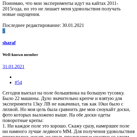
Понимаю, что мои эксперименты идут на кайтах 2011-
2015года, но это не лишает меня удовольствия получать
новые ощущения.
Последнее редактирование:
30.01.2021
S
sharaf
Well-known member
31.01.2021
#54
Сегодня выехал на поле большевика на большую тусовку.
Было 22 машины. Дуло значительно крепче и взятую для
эксперимента 13ку ЛВ не накачивал, так как 10ки было с
лихвой. Но моя цель была сравнить две мои сноукайт доски,
фото которых выложено выше. На обе доски одеты
поворотные крепы:
1. Ни каждое поле это хорошо. Скажу сразу, намерзшее поле
ни намного лучше ледяного ММ. Для получения удовольствия
приходилось искать не столь продуваемые участки со слоем