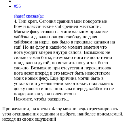
#55
sharaf сказал(а):
4. Тип креп. Сегодня сравнил мои поворотные
flow и классические stuf средней жесткости.
Мягкие флоу стояли на минимальном прижиме
хайбэка и давали полную свободу не давя
хайбэком на икры, как было в прошлые каталки на
stuf. Но на флоу в какой-то момент заметил что
нога уходит вперёд внутри сапога. Возможно не
сильно зажал боты, возможно нога не достаточно
придавлена дугой, но вставить ногу и так было
сложно. Возможно при отсутствии перекантовок
нога лезет вперёд и это может быть недостатком
моих новых флоу. Ещё причина могли быть в
усталости и уменьшении закантовки, стал ложить
доску плоско и нога поплыла вперед, хайбек то не
поддерживал угол голеностопа..
Нажмите, чтобы раскрыть...
При желании, на крепах Флоу можно ведь отрегулировать
угол откидывания задника и выбрать наиболее приемлемый,
исходя из своих ощущений