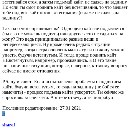
встегивайся стоя, а затем подымай кайт, не садясь на задницу.
Но если ты смог поднять кайт без встегивания, то что мешает
тебе поднять кайт после встегивания (и даже не садясь на
задницу)?
Так ты о чем спрашиваешь?
Одно дело кайт не подымается
(ты его не можешь поднять) или другое - это не садиться на
жопу? Это ведь принципиально разные вещи и
непересекающиеся. Ну кроме очень редких ситуаций -
например, когда ветра оооочень мало - тут и на жопу можно
упасть, будучи встегнутым. И тогда проще поднять кайт
НЕвстегнутым, например, пробежавшись. НО это такие
пограничные ситуации, которые, наверное, к твоему вопросу
сейчас не имеют отношения.
P.S. ну и совет
Если испытываешь проблемы с поднятием
кайта будучи встегнутым, то сядь на задницу (не бойся ее
намочить) - процесс подъема кайта ускорится. Ты сейчас же
спросишь: за счет чего. А я тебе отвечу: а ты попробуй
Последнее редактирование:
27.01.2021
S
sharaf