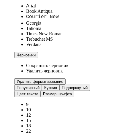
Arial
Book Antiqua
Courier New
Georgia
Tahoma
Times New Roman
Trebuchet MS
Verdana
Черновики
Сохранить черновик
Удалить черновик
Удалить форматирование
Полужирный
Курсив
Подчеркнутый
Цвет текста
Размер шрифта
9
10
12
15
18
22