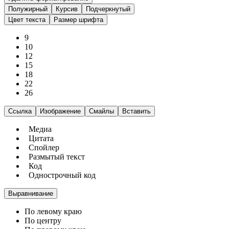
Полужирный
Курсив
Подчеркнутый
Цвет текста
Размер шрифта
9
10
12
15
18
22
26
Ссылка
Изображение
Смайлы
Вставить
Медиа
Цитата
Спойлер
Размытый текст
Код
Однострочный код
Выравнивание
По левому краю
По центру