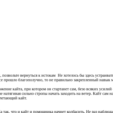
, позвольте вернуться к истокам
Не хотелось бы здесь устраива
 все прошло благополучно, то не правильно закрепленный навык 
ожение кайта, при котором он стартанет сам, безо всяких усили
 натягивая сильно стропы начать заходить на ветер. Кайт сам на
злетающий кайт.
 Да так, что и кайт и помощника начнет колбасить. Не раз наблюд