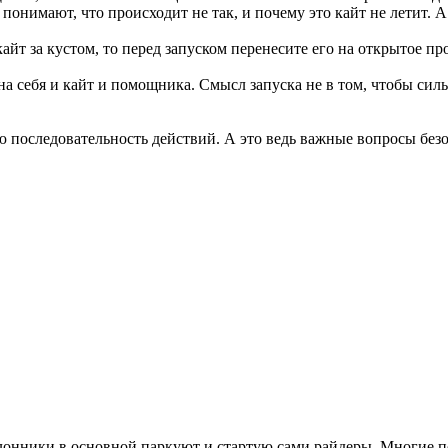
не понимают, что происходит не так, и почему это кайт не летит. 
кайт за кустом, то перед запуском перенесите его на открытое пр
 на себя и кайт и помощника. Смысл запуска не в том, чтобы сил
ую последовательность действий. А это ведь важные вопросы бе
лонники в основной паркуют и стартую сами райдеры. Многие п