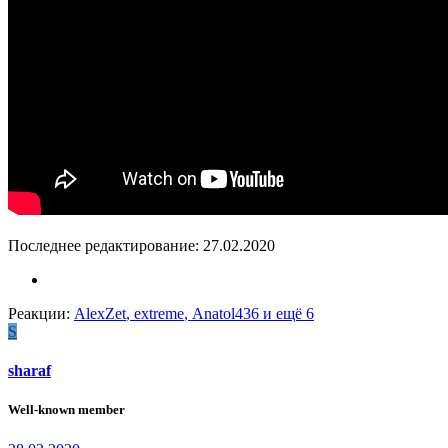
Последнее редактирование:
27.02.2020
Реакции:
AlexZet
,
extreme
,
Anatol436
и ещё 6
S
sharaf
Well-known member