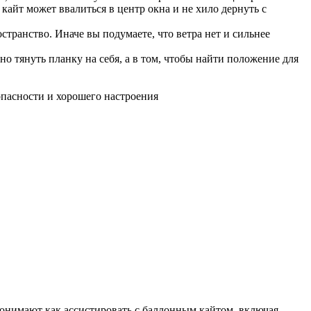
А кайт может ввалиться в центр окна и не хило дернуть с
остранство. Иначе вы подумаете, что ветра нет и сильнее
ьно тянуть планку на себя, а в том, чтобы найти положение для
зопасности и хорошего настроения
онимают как ассистировать с баллонным кайтом, включая