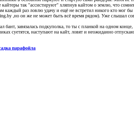
е кайтеры так "ассистируют" хляпнув кайтом о землю, что сомн
м каждый раз ловлю удачу и ещё не встретил никого кто мог бы 
ing.by ,но он же не может быть всё время рядом). Уже слышал со
ал бант, завязалась подкуполка, то ты с планкой на одном конце
ках суетятся, наступают на кайт, ловят и неожиданно отпускают
садка парафойла