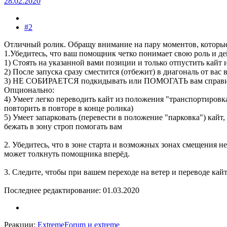
28.02.2020
#2
Отличный ролик. Обращу внимание на пару моментов, которые 
1.Убедитесь, что ваш помощник четко понимает свою роль и де
1) Стоять на указанной вами позиции и только отпустить кайт 
2) После запуска сразу сместится (отбежит) в диагональ от вас 
3) НЕ СОБИРАЕТСЯ подкидывать или ПОМОГАТЬ вам справит
Опционально:
4) Умеет легко переводить кайт из положения "транспортировка
повторить в повторе в конце ролика)
5) Умеет запарковать (перевести в положение "парковка") кай
бежать в зону строп помогать вам
2. Убедитесь, что в зоне старта и возможных зонах смещения 
может толкнуть помощника вперёд.
3. Следите, чтобы при вашем переходе на ветер и переводе кай
Последнее редактирование:
01.03.2020
Реакции:
ExtremeForum
и
extreme