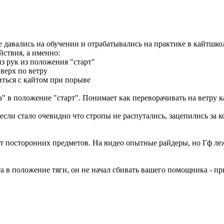
давались на обучении и отрабатывались на практике в кайтшкол
йствия, а именно:
из рук из положения "старт"
вверх по ветру
ься с кайтом при порыве
" в положение "старт". Понимает как переворачивать на ветру к
т, если стало очевидно что стропы не распутались, зацепились 
нет посторонних предметов. На видео опытные райдеры, но Гф ле
та в положение тяги, он не начал сбивать вашего помощника - пр