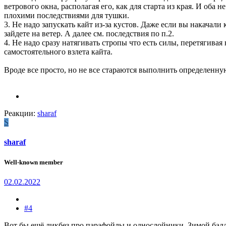
ветрового окна, располагая его, как для старта из края. И оба 
плохими последствиями для тушки.
3. Не надо запускать кайт из-за кустов. Даже если вы накачали 
зайдете на ветер. А далее см. последствия по п.2.
4. Не надо сразу натягивать стропы что есть силы, перетягивая
самостоятельного взлета кайта.
Вроде все просто, но не все стараются выполнить определенн
Реакции:
sharaf
S
sharaf
Well-known member
02.02.2022
#4
Вот бы ещё ликбез про парафойлы и однослойники. Зимой бал