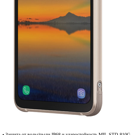
• Защита от воды/пыли IP68 и ударостойкость MIL-STD-810G.