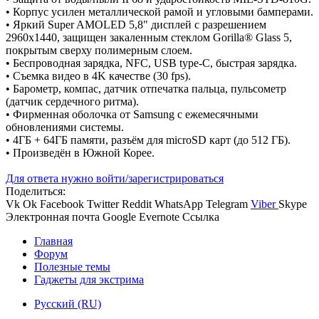
• Корпус усилен металлической рамой и угловыми бамперами.
• Яркий Super AMOLED 5,8" дисплей с разрешением
2960x1440, защищен закаленным стеклом Gorilla® Glass 5,
покрытым сверху полимерным слоем.
• Беспроводная зарядка, NFC, USB type-C, быстрая зарядка.
• Съемка видео в 4K качестве (30 fps).
• Барометр, компас, датчик отпечатка пальца, пульсометр
(датчик сердечного ритма).
• Фирменная оболочка от Samsung с ежемесячными
обновлениями системы.
• 4ГБ + 64ГБ памяти, разъём для microSD карт (до 512 ГБ).
• Произведён в Южной Корее.
Для ответа нужно войти/зарегистрироваться
Поделиться:
Vk
Ok
Facebook
Twitter
Reddit
WhatsApp
Telegram
Viber
Skype
Электронная почта
Google
Evernote
Ссылка
Главная
Форум
Полезные темы
Гаджеты для экстрима
Русский (RU)