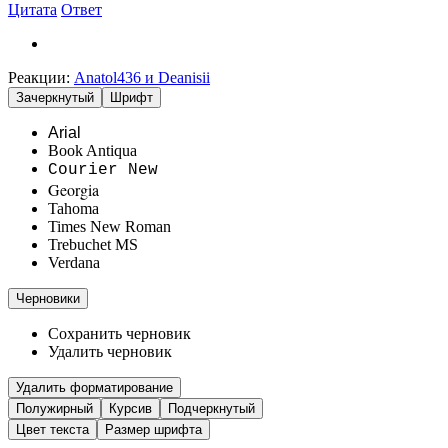
Цитата
Ответ
Реакции:
Anatol436
и
Deanisii
Зачеркнутый
Шрифт
Arial
Book Antiqua
Courier New
Georgia
Tahoma
Times New Roman
Trebuchet MS
Verdana
Черновики
Сохранить черновик
Удалить черновик
Удалить форматирование
Полужирный
Курсив
Подчеркнутый
Цвет текста
Размер шрифта