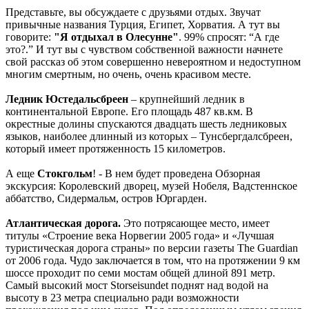
Представьте, вы обсуждаете с друзьями отдых. Звучат
привычные названия Турция, Египет, Хорватия. А тут вы
говорите:
"Я отдыхал в Олесунне"
. 99% спросят: “А где
это?.” И тут вы с чувством собственной важности начнете
свой рассказ об этом совершенно невероятном и недоступном
многим смертным, но очень, очень красивом месте.
Ледник Юстедальсбреен
– крупнейший ледник в
континентальной Европе. Его площадь 487 кв.км. В
окрестные долины спускаются двадцать шесть ледниковых
языков, наиболее длинный из которых – Тунсбергдалсбреен,
который имеет протяженность 15 километров.
А еще
Стокгольм
! - В нем будет проведена Обзорная
экскурсия: Королевский дворец, музей Нобеля, Вадстеннское
аббатство, Сидермальм, остров Юргарден.
Атлантическая дорога.
Это потрясающее место, имеет
титулы «Строение века Норвегии 2005 года» и «Лучшая
туристическая дорога страны» по версии газеты The Guardian
от 2006 года. Чудо заключается в том, что на протяжении 9 км
шоссе проходит по семи мостам общей длиной 891 метр.
Самый высокий мост Storseisundet поднят над водой на
высоту в 23 метра специально ради возможности