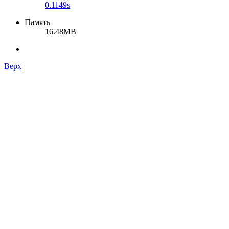
0.1149s
Память
16.48MB
Верх