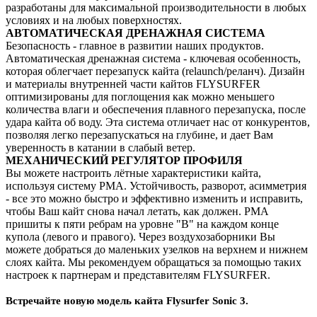
разработаны для максимальной производительности в любых
условиях и на любых поверхностях.
АВТОМАТИЧЕСКАЯ ДРЕНАЖНАЯ СИСТЕМА
Безопасность - главное в развитии наших продуктов.
Автоматическая дренажная система - ключевая особенность,
которая облегчает перезапуск кайта (relaunch/реланч). Дизайн
и материалы внутренней части кайтов FLYSURFER
оптимизированы для поглощения как можно меньшего
количества влаги и обеспечения плавного перезапуска, после
удара кайта об воду. Эта система отличает нас от конкурентов,
позволяя легко перезапускаться на глубине, и дает Вам
уверенность в катании в слабый ветер.
МЕХАНИЧЕСКИЙ РЕГУЛЯТОР ПРОФИЛЯ
Вы можете настроить лётные характеристики кайта,
используя систему PMA. Устойчивость, разворот, асимметрия
- все это можно быстро и эффективно изменить и исправить,
чтобы Ваш кайт снова начал летать, как должен. PMA
пришиты к пяти ребрам на уровне "B" на каждом конце
купола (левого и правого). Через воздухозаборники Вы
можете добраться до маленьких узелков на верхнем и нижнем
слоях кайта. Мы рекомендуем обращаться за помощью таких
настроек к партнерам и представителям FLYSURFER.
Встречайте новую модель кайта Flysurfer Sonic 3.