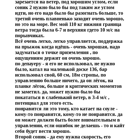
зарезается на ветер, под хорошим углом, если
соник 2 нужно было бы под таким же углом
идти, но его надо было бы разогнать больше, то
третий очень плавненько заходит очень хорошо,
но это на море. Вес мой 110 кг нижняя граница
ветра тогда была 6-7 и верхняя гдето 10 м/с на
порывчиках.
Всё очень легко, легко управляется, поддержка
на прыжок когда идёшь - очень хорошая, надо
задуматься о точке приземления , по
ощущениям держит он очень хорошо.
по депауеру - я его не использовал, не нужно
было, катал на маленькой доске 136, бар
использовал свой, 60 см, 18м стропы, по
управлению больше ничего, да он лёгок, на
планке лёгок, больше я критических моментов
не заметил. да, может нужно было бы
покататься в слабенький ветер, в 3-4 м/с ,
потенциал для этого есть.
понравится ли это тому, кто катает на соуле -
кому-то понравится, кому-то не понравится. да
он может должен быть более внимательным в
управлении, если ошибок не делаешь - то и кайт
себя будет вести хорошо.
Второй соник - да ему нужна скорость, его