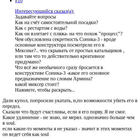
#10
Интересующийся сказал(а):
Задавайте вопросы
Как на счёт самостоятельной посадки?
Как с рестартом с воды?
Как он взлетает с пляжа- на что похож "процесс"?
Чем обусловлена секретность Соника-3 - вроде
основные конструктора посмотрели его в
Мексике?.. что скрывать от простых катальщиков ,
или там что то действительно креативное
придумано?
Что всё же необычного сразу бросается в
конструктиве Соника-3 -какое его основное
предназначение по словам Армина?
какой миксер стоит?
Нажмите, чтобы раскрыть...
Дали купол, попросили укатать, и,по возможности убить его в
передоз,
Сказали что будут счастливы, если я его порву. Я не смог.
Какое удлинение - не знаю, не мерял. однозначно больше чем
в soul.
если какие-то моменты я не указал - значит в этих моментах
он ведет себя как soul