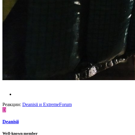
Реакции:
Deanisii
и
ExtremeForum
D
Deanisii
Well-known member