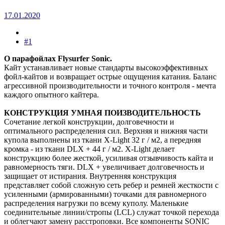
17.01.2020
#1
О парафойлах Flysurfer Sonic.
Кайт устанавливает новые стандарты высокоэффективных
фойл-кайтов и возвращает острые ощущения катания. Баланс
агрессивной производительности и точного контроля - мечта
каждого опытного кайтера.
КОНСТРУКЦИЯ УМНАЯ ПОИЗВОДИТЕЛЬНОСТЬ
Сочетание легкой конструкции, долговечности и
оптимального распределения сил. Верхняя и нижняя части
купола выполнены из ткани X-Light 32 г / м2, а передняя
кромка - из ткани DLX + 44 г / м2. X-Light делает
конструкцию более жесткой, усиливая отзывчивость кайта и
равномерность тяги. DLX + увеличивает долговечность и
защищает от истирания. Внутренняя конструкция
представляет собой сложную сеть ребер и ремней жесткости с
усиленными (армированными) точками для равномерного
распределения нагрузки по всему куполу. Маленькие
соединительные линии/стропы (LCL) служат точкой перехода
и облегчают замену расстроповки. Все компоненты SONIC