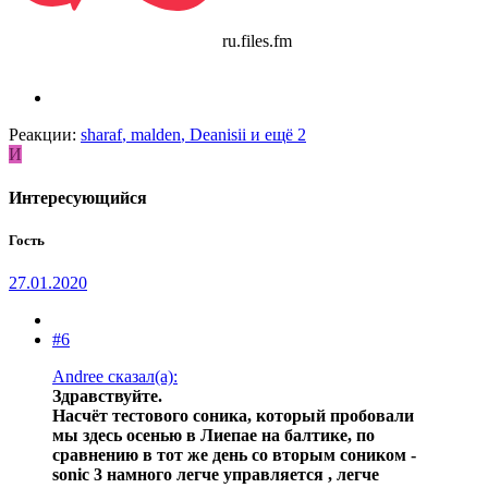
ru.files.fm
Реакции:
sharaf
,
malden
,
Deanisii
и ещё 2
И
Интересующийся
Гость
27.01.2020
#6
Andree сказал(а):
Здравствуйте.
Насчёт тестового соника, который пробовали
мы здесь осенью в Лиепае на балтике, по
сравнению в тот же день со вторым соником -
sonic 3 намного легче управляется , легче