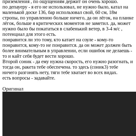
приземления , по ощущениям держит он очень хорошо.
по депауеру - я его не использовал, не нужно было, катал на
маленькой доске 136, бар использовал свой, 60 см, 18м
стропы, по управлению больше ничего, да он лёгок, на планке
лёгок, больше я критических моментов не заметил. да, может
нужно было бы покататься в слабенький ветер, в 3-4 м/с ,
потенциал для этого есть.
понравится ли это тому, кто катает на соуле - кому-то
понравится, кому-то не понравится. да он может должен быть
более внимательным в управлении, если ошибок не делаешь -
то и кайт себя будет вести хорошо.
Второй соник - да ему нужна скорость, его нужно разогнать, и
тогда он, ракета тебе обеспечена. то здесь (соник3) тебе
ничего разгонять нету, тяги тебе хватает во всех видах.
есть вопросы - задавайте.
Оригинал