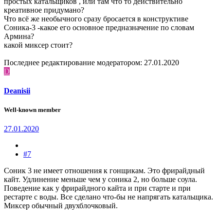
простых катальщиков , или там что то действительно
креативное придумано?
Что всё же необычного сразу бросается в конструктиве
Соника-3 -какое его основное предназначение по словам
Армина?
какой миксер стоит?
Последнее редактирование модератором:
27.01.2020
D
Deanisii
Well-known member
27.01.2020
#7
Соник 3 не имеет отношения к гонщикам. Это фрирайдный
кайт. Удлинение меньше чем у соника 2, но больше соула.
Поведение как у фрирайдного кайта и при старте и при
рестарте с воды. Все сделано что-бы не напрягать катальщика.
Миксер обычный двухблочковый.