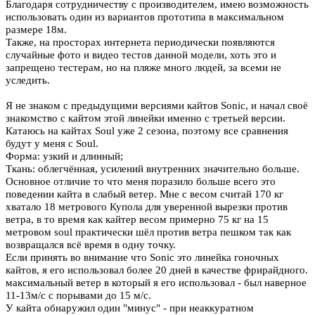
Благодаря сотрудничеству с производителем, имею возможность
использовать один из вариантов прототипа в максимальном
размере 18м.
Также, на просторах интернета периодически появляются
случайные фото и видео тестов данной модели, хоть это и
запрещено тестерам, но на пляже много людей, за всеми не
уследить.
Я не знаком с предыдущими версиями кайтов Sonic, и начал своё
знакомство с кайтом этой линейки именно с третьей версии.
Катаюсь на кайтах Soul уже 2 сезона, поэтому все сравнения
будут у меня с Soul.
Форма: узкий и длинный;
Ткань: облегчённая, усилений внутренних значительно больше.
Основное отличие то что меня поразило больше всего это
поведении кайта в слабый ветер. Мне с весом считай 170 кг
хватало 18 метрового Купола для уверенной вырезки против
ветра, в то время как кайтер весом примерно 75 кг на 15
метровом soul практически шёл против ветра пешком так как
возвращался всё время в одну точку.
Если принять во внимание что Sonic это линейка гоночных
кайтов, я его использовал более 20 дней в качестве фрирайдного.
максимальный ветер в который я его использовал - был наверное
11-13м/с с порывами до 15 м/с.
У кайта обнаружил один "минус" - при неаккуратном