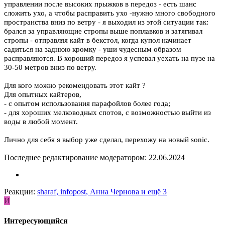
управлении после высоких прыжков в передоз - есть шанс
сложить ухо, а чтобы расправить ухо -нужно много свободного
пространства вниз по ветру - я выходил из этой ситуации так:
брался за управляющие стропы выше поплавков и затягивал
стропы - отправляя кайт в бекстол, когда купол начинает
садиться на заднюю кромку - уши чудесным образом
расправляются. В хороший передоз я успевал уехать на пузе на
30-50 метров вниз по ветру.
Для кого можно рекомендовать этот кайт ?
Для опытных кайтеров,
- с опытом использования парафойлов более года;
- для хороших мелководных спотов, с возможностью выйти из
воды в любой момент.
Лично для себя я выбор уже сделал, перехожу на новый sonic.
Последнее редактирование модератором:
22.06.2024
Реакции:
sharaf
,
infopost
,
Анна Чернова
и ещё 3
И
Интересующийся