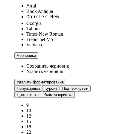
Arial
Book Antiqua
Courier New
Georgia
Tahoma
Times New Roman
Trebuchet MS
Verdana
Черновики
Сохранить черновик
Удалить черновик
Удалить форматирование
Полужирный
Курсив
Подчеркнутый
Цвет текста
Размер шрифта
9
10
12
15
18
22