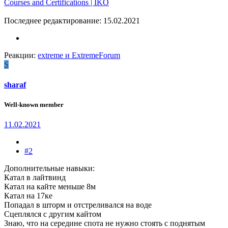
Courses and Certifications | IKO
Последнее редактирование:
15.02.2021
Реакции:
extreme
и
ExtremeForum
S
sharaf
Well-known member
11.02.2021
#2
Дополнительные навыки:
Катал в лайтвинд
Катал на кайте меньше 8м
Катал на 17ке
Попадал в шторм и отстреливался на воде
Сцеплялся с другим кайтом
Знаю, что на середине спота не нужно стоять с поднятым