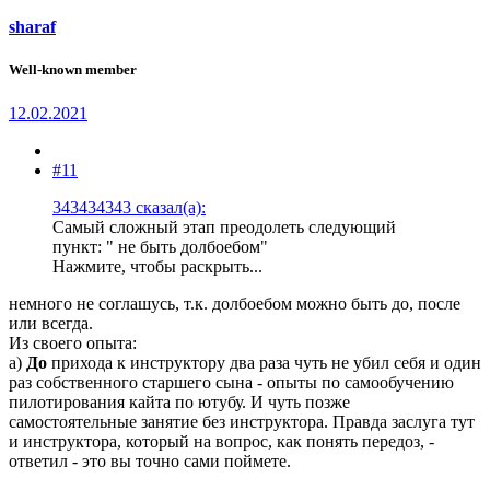
sharaf
Well-known member
12.02.2021
#11
343434343 сказал(а):
Самый сложный этап преодолеть следующий
пункт: " не быть долбоебом"
Нажмите, чтобы раскрыть...
немного не соглашусь, т.к. долбоебом можно быть до, после
или всегда.
Из своего опыта:
а)
До
прихода к инструктору два раза чуть не убил себя и один
раз собственного старшего сына - опыты по самообучению
пилотирования кайта по ютубу. И чуть позже
самостоятельные занятие без инструктора. Правда заслуга тут
и инструктора, который на вопрос, как понять передоз, -
ответил - это вы точно сами поймете.