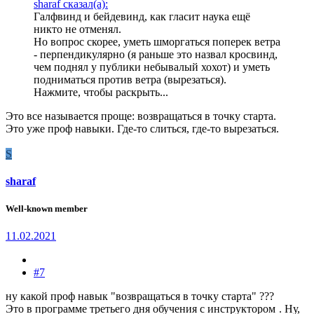
sharaf сказал(а):
Галфвинд и бейдевинд, как гласит наука ещё
никто не отменял.
Но вопрос скорее, уметь шморгаться поперек ветра
- перпендикулярно (я раньше это назвал кросвинд,
чем поднял у публики небывалый хохот) и уметь
подниматься против ветра (вырезаться).
Нажмите, чтобы раскрыть...
Это все называется проще: возвращаться в точку старта.
Это уже проф навыки. Где-то слиться, где-то вырезаться.
S
sharaf
Well-known member
11.02.2021
#7
ну какой проф навык "возвращаться в точку старта" ???
Это в программе третьего дня обучения с инструктором
. Ну,