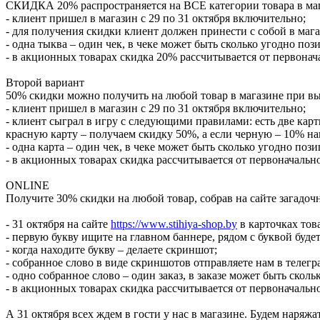
СКИДКА 20% распространяется на ВСЕ категории товара в ма
- клиент пришел в магазин с 29 по 31 октября включительно;
- для получения скидки клиент должен принести с собой в мага
- одна тыква – один чек, в чеке может быть сколько угодно поз
- в акционных товарах скидка 20% рассчитывается от первонач
Второй вариант
50% скидки можно получить на любой товар в магазине при 
- клиент пришел в магазин с 29 по 31 октября включительно;
- клиент сыграл в игру с следующими правилами: есть две кар
красную карту – получаем скидку 50%, а если черную – 10% на
- одна карта – один чек, в чеке может быть сколько угодно пози
- в акционных товарах скидка рассчитывается от первоначальн
ONLINE
Получите 30% скидки на любой товар, собрав на сайте загадоч
- 31 октября на сайте
https://www.stihiya-shop.by
в карточках тов
- первую букву ищите на главном баннере, рядом с буквой будет
- когда находите букву – делаете скриншот;
- собранное слово в виде скриншотов отправляете нам в телегр
- одно собранное слово – один заказ, в заказе может быть скол
- в акционных товарах скидка рассчитывается от первоначальн
А 31 октября всех ждем в гости у нас в магазине. Будем н