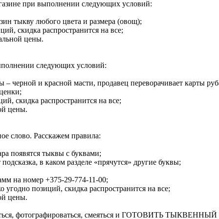
газине при выполнении следующих условий:
зин тыкву любого цвета и размера (овощ);
иций, скидка распространится на все;
альной цены.
выполнении следующих условий:
ты – черной и красной масти, продавец переворачивает карты ру
ценки;
ций, скидка распространится на все;
ой цены.
ное слово. Расскажем правила:
ара появятся тыквы с буквами;
 подсказка, в каком разделе «прячутся» другие буквы;
амм на номер +375-29-774-11-00;
ько угодно позиций, скидка распространится на все;
ой цены.
аряжаться, фотографироваться, смеяться и ГОТОВИТЬ ТЫКВЕННЫ