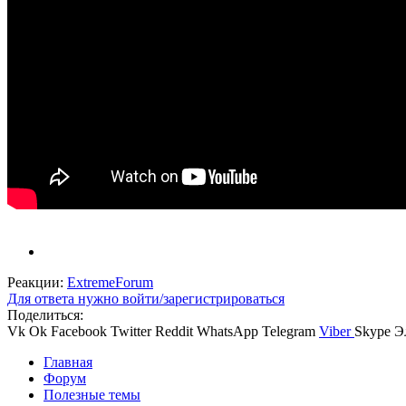
Реакции:
ExtremeForum
Для ответа нужно войти/зарегистрироваться
Поделиться:
Vk
Ok
Facebook
Twitter
Reddit
WhatsApp
Telegram
Viber
Skype
Э
Главная
Форум
Полезные темы