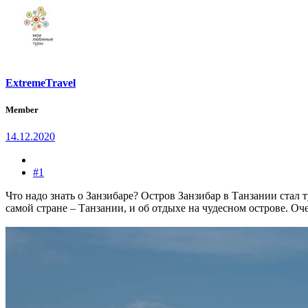
ExtremeTravel
Member
14.12.2020
#1
Что надо знать о Занзибаре? Остров Занзибар в Танзании стал т
самой стране – Танзании, и об отдыхе на чудесном острове. О