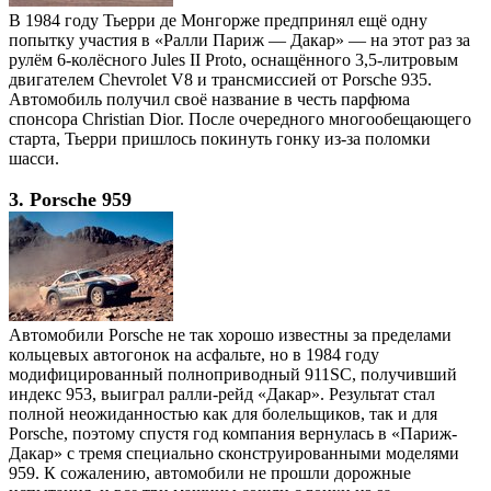
В 1984 году Тьерри де Монгорже предпринял ещё одну
попытку участия в «Ралли Париж — Дакар» — на этот раз за
рулём 6-колёсного Jules II Proto, оснащённого 3,5-литровым
двигателем Chevrolet V8 и трансмиссией от Porsche 935.
Автомобиль получил своё название в честь парфюма
спонсора Christian Dior. После очередного многообещающего
старта, Тьерри пришлось покинуть гонку из-за поломки
шасси.
3. Porsche 959
Автомобили Porsche не так хорошо известны за пределами
кольцевых автогонок на асфальте, но в 1984 году
модифицированный полноприводный 911SC, получивший
индекс 953, выиграл ралли-рейд «Дакар». Результат стал
полной неожиданностью как для болельщиков, так и для
Porsche, поэтому спустя год компания вернулась в «Париж-
Дакар» с тремя специально сконструированными моделями
959. К сожалению, автомобили не прошли дорожные